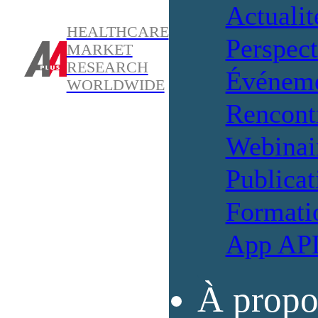
Actualit
HEALTHCARE
Perspect
MARKET
RESEARCH
Événem
WORLDWIDE
Rencont
Webinai
Publicat
Formati
App AP
À propo