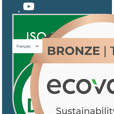
Français
English