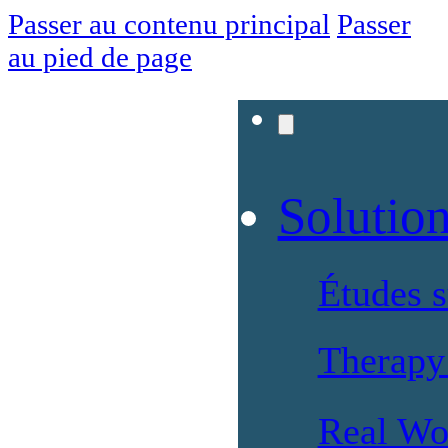
Passer au contenu principal
Passer
au pied de page
Solutio
Études 
Therapy 
Real Wo