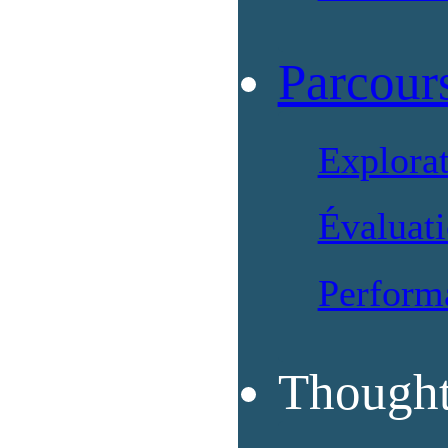
Parcour
Explora
Évaluati
Perform
Thought