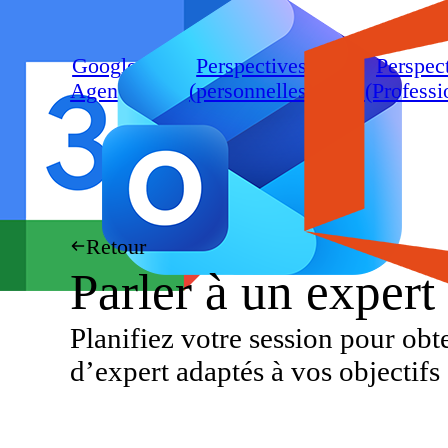
Google
Perspectives
Perspec
Agenda
(personnelles)
(Professi
Retour
Parler à un expert
Planifiez votre session pour obte
d’expert adaptés à vos objectifs 