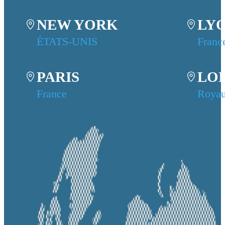
NEW YORK
LY
ÉTATS-UNIS
Franc
PARIS
LO
France
Roya