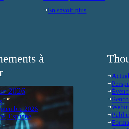
En savoir plus
nements à
Thou
r
Actual
Perspe
ar 2026
Événe
Renco
s
Webin
eptembre 2026
Public
ce, Espagne
Forma