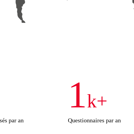
1
+
k+
isés par an
Questionnaires par an