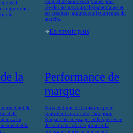
santé et de sources digitales pour
nde réel,
révéler les parcours thérapeutiques et
ons opportunes
les résultats, alignés sur les attentes du
fier la
marché.
En savoir plus
de la
Performance de
marque
 permettant de
Suivi en ligne de la marque pour
le et de
contrôler la notoriété, l'adoption,
ients afin
l'impact des messages et l'expérience
lancement et la
des patients afin d'optimiser la
n.
croissance après le lancement.