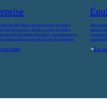
reprise
Équ
de les décideurs du secteur de la santé à
Nos exper
es décisions plus rapides et plus éclairées
unique du
es insights de haute précision, qui orientent la
innovantes
 et améliorent la prise en charge des patients.
exploitabl
voir plus
En sa