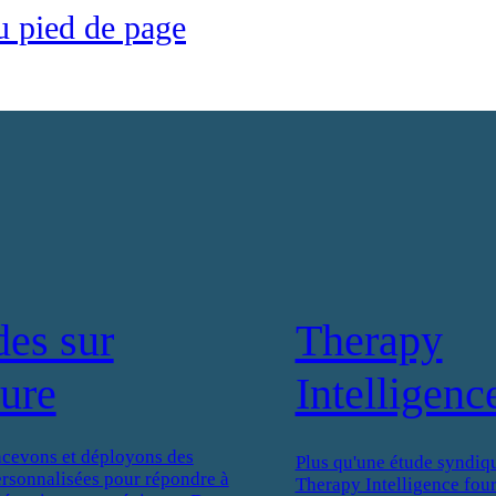
u pied de page
des sur
Therapy
ure
Intelligenc
cevons et déployons des
Plus qu'une étude syndiqu
ersonnalisées pour répondre à
Therapy Intelligence four