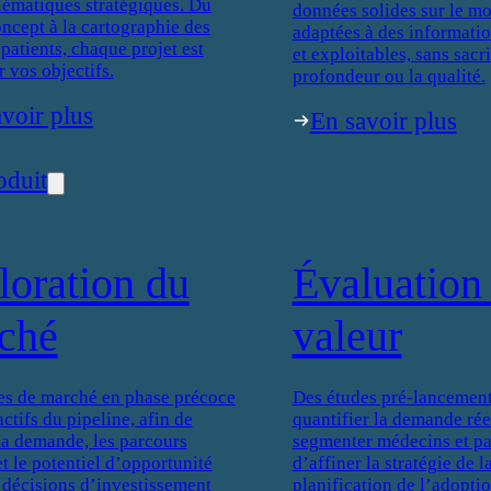
lématiques stratégiques. Du
données solides sur le mo
oncept à la cartographie des
adaptées à des informati
patients, chaque projet est
et exploitables, sans sacri
r vos objectifs.
profondeur ou la qualité.
voir plus
En savoir plus
oduit
loration du
Évaluation 
ché
valeur
es de marché en phase précoce
Des études pré-lancement
actifs du pipeline, afin de
quantifier la demande réel
 la demande, les parcours
segmenter médecins et pat
et le potentiel d’opportunité
d’affiner la stratégie de 
 décisions d’investissement
planification de l’adoptio