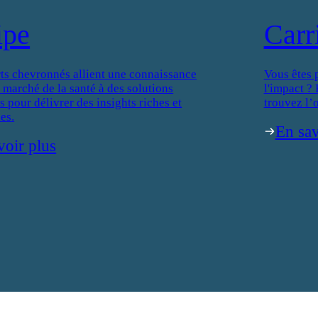
ipe
Carr
ts chevronnés allient une connaissance
Vous êtes 
 marché de la santé à des solutions
l'impact ?
 pour délivrer des insights riches et
trouvez l’o
es.
En sav
voir plus