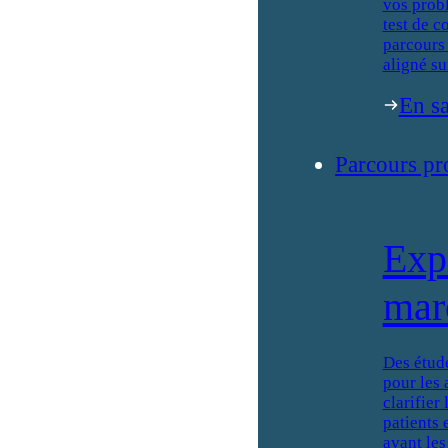
vos prob
test de c
parcours 
aligné su
En sa
Parcours pr
Exp
mar
Des étud
pour les 
clarifier
patients 
avant les