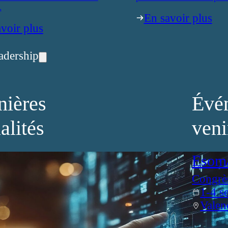
.
En savoir plus
voir plus
adership
nières
Évé
alités
veni
Esom
Congrè
1-4 s
Valen