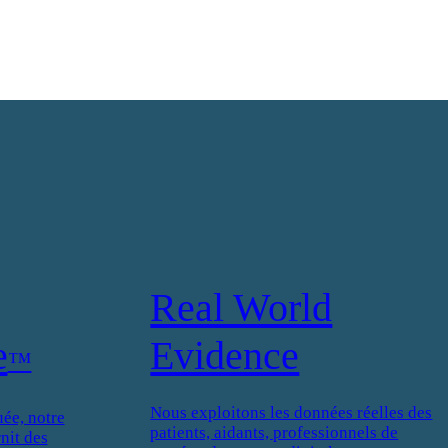
Real World
e
Evidence
™
Nous exploitons les données réelles des
ée, notre
patients, aidants, professionnels de
nit des