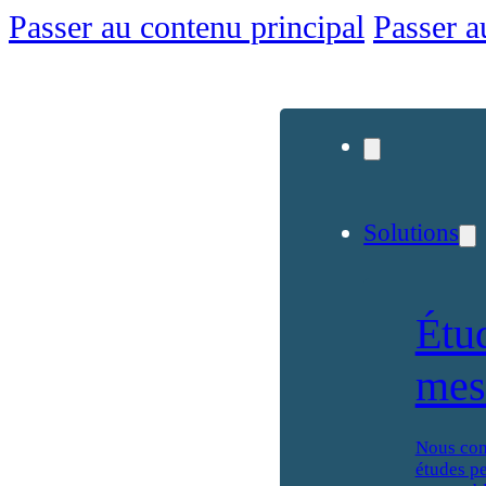
Passer au contenu principal
Passer a
Solutions
Étu
mes
Nous con
études p