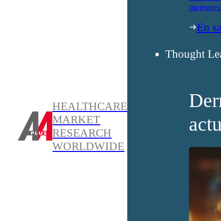
majeures
En sa
Thought Le
Der
HEALTHCARE
actu
MARKET
RESEARCH
WORLDWIDE