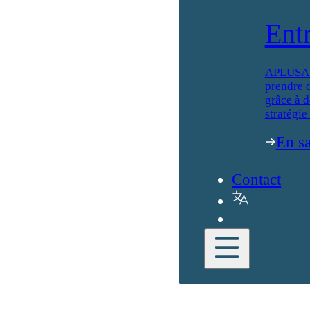
Ent
APLUSA ai
prendre d
grâce à d
stratégie
En sa
Contact