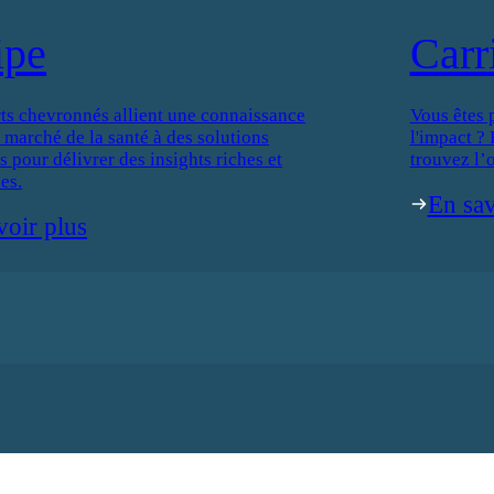
ipe
Carr
ts chevronnés allient une connaissance
Vous êtes 
 marché de la santé à des solutions
l'impact ?
 pour délivrer des insights riches et
trouvez l’o
es.
En sav
voir plus