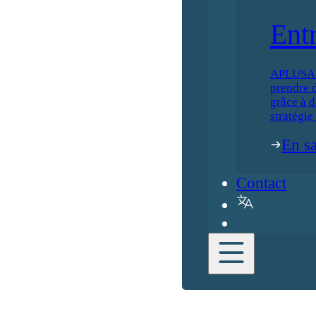
Ent
APLUSA ai
prendre d
grâce à d
stratégie
En sa
Contact