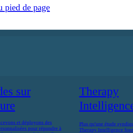
u pied de page
des sur
Therapy
ure
Intelligenc
cevons et déployons des
Plus qu'une étude syndiqu
ersonnalisées pour répondre à
Therapy Intelligence four