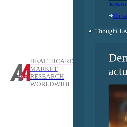
majeures
En sa
Thought Le
Der
HEALTHCARE
actu
MARKET
RESEARCH
WORLDWIDE