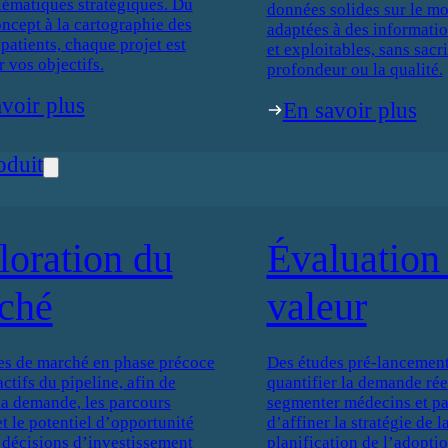
lématiques stratégiques. Du
données solides sur le mo
oncept à la cartographie des
adaptées à des informati
patients, chaque projet est
et exploitables, sans sacri
r vos objectifs.
profondeur ou la qualité.
voir plus
En savoir plus
oduit
loration du
Évaluation 
ché
valeur
es de marché en phase précoce
Des études pré-lancement
actifs du pipeline, afin de
quantifier la demande réel
 la demande, les parcours
segmenter médecins et pat
et le potentiel d’opportunité
d’affiner la stratégie de 
 décisions d’investissement
planification de l’adoptio