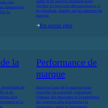
santé et de sources digitales pour
nde réel,
révéler les parcours thérapeutiques et
ons opportunes
les résultats, alignés sur les attentes du
fier la
marché.
En savoir plus
de la
Performance de
marque
 permettant de
Suivi en ligne de la marque pour
le et de
contrôler la notoriété, l'adoption,
ients afin
l'impact des messages et l'expérience
lancement et la
des patients afin d'optimiser la
n.
croissance après le lancement.