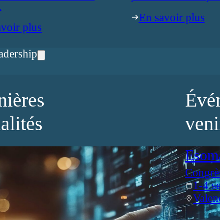
.
En savoir plus
voir plus
adership
nières
Évé
alités
veni
Esom
Congrè
1-4 s
Valen