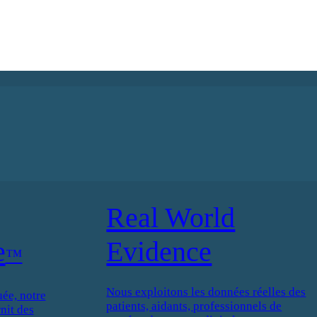
Real World
e
Evidence
™
Nous exploitons les données réelles des
ée, notre
patients, aidants, professionnels de
nit des