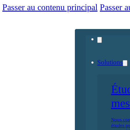
Passer au contenu principal
Passer a
Solutions
Étu
mes
Nous con
études p