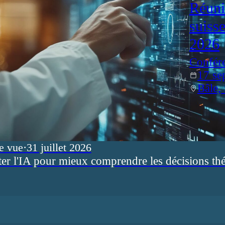
Réuni
suiss
2026
Confér
17 se
Bâle,
e vue
·
31 juillet 2026
ter l'IA pour mieux comprendre les décisions th