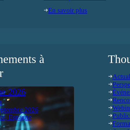
En savoir plus
nements à
Thou
r
Actual
Perspe
ar 2026
Événe
Renco
s
Webin
eptembre 2026
Public
ce, Espagne
Forma