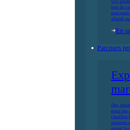
vos prob
test de c
parcours 
aligné su
En sa
Parcours pr
Exp
mar
Des étud
pour les 
clarifier
patients 
avant les