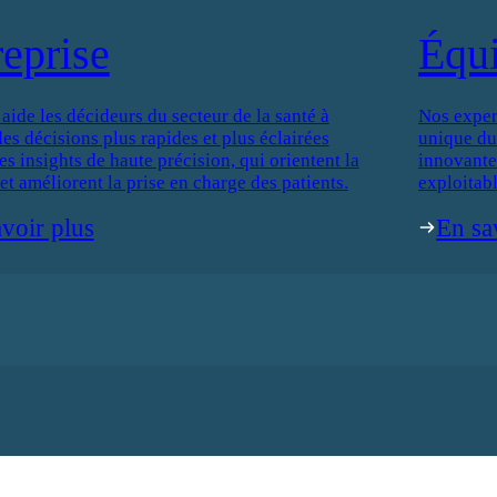
reprise
Équ
de les décideurs du secteur de la santé à
Nos exper
es décisions plus rapides et plus éclairées
unique du
es insights de haute précision, qui orientent la
innovantes
 et améliorent la prise en charge des patients.
exploitabl
voir plus
En sa