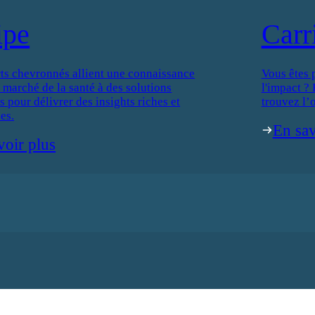
ipe
Carr
ts chevronnés allient une connaissance
Vous êtes 
 marché de la santé à des solutions
l'impact ?
 pour délivrer des insights riches et
trouvez l’o
es.
En sav
voir plus