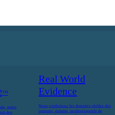
Real World
e
Evidence
™
Nous exploitons les données réelles des
ée, notre
patients, aidants, professionnels de
nit des