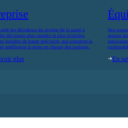
reprise
Équ
de les décideurs du secteur de la santé à
Nos exper
es décisions plus rapides et plus éclairées
unique du
es insights de haute précision, qui orientent la
innovantes
 et améliorent la prise en charge des patients.
exploitabl
voir plus
En sa