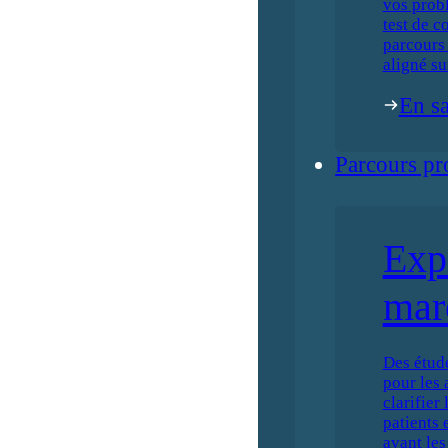
vos prob
test de c
parcours 
aligné su
En sa
Parcours pr
Exp
mar
Des étud
pour les 
clarifier
patients 
avant les