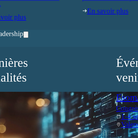
.
En savoir plus
voir plus
adership
nières
Évé
alités
veni
Esom
Congrè
1-4 s
Valen