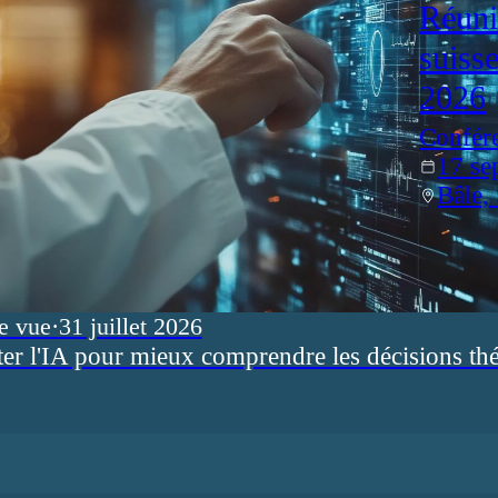
Réuni
suiss
2026
Confér
17 se
Bâle,
e vue
·
31 juillet 2026
ter l'IA pour mieux comprendre les décisions th