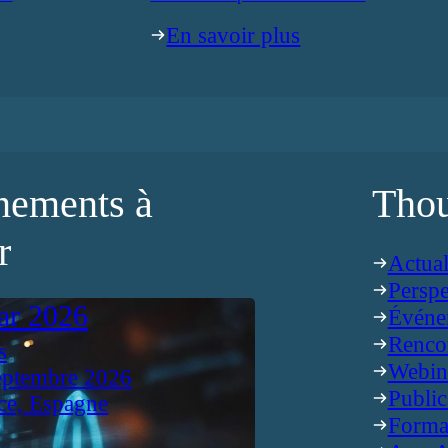
En savoir plus
nements à
Thou
r
Actual
Perspe
ar 2026
Événe
Renco
s
Webin
eptembre 2026
Public
ce, Espagne
Forma