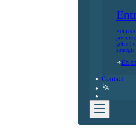
Ent
APLUSA ai
prendre d
grâce à d
stratégie
En sa
Contact