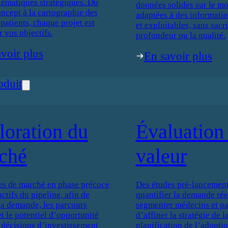
lématiques stratégiques. Du
données solides sur le mo
oncept à la cartographie des
adaptées à des informati
patients, chaque projet est
et exploitables, sans sacri
r vos objectifs.
profondeur ou la qualité.
voir plus
En savoir plus
oduit
loration du
Évaluation 
ché
valeur
es de marché en phase précoce
Des études pré-lancement
actifs du pipeline, afin de
quantifier la demande réel
 la demande, les parcours
segmenter médecins et pat
et le potentiel d’opportunité
d’affiner la stratégie de 
 décisions d’investissement
planification de l’adoptio