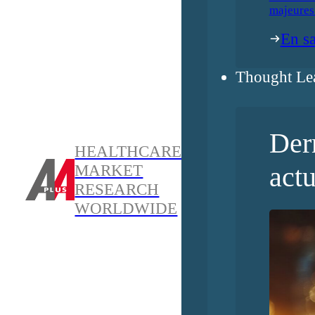
majeures
En sa
Thought Le
Der
HEALTHCARE
actu
MARKET
RESEARCH
WORLDWIDE