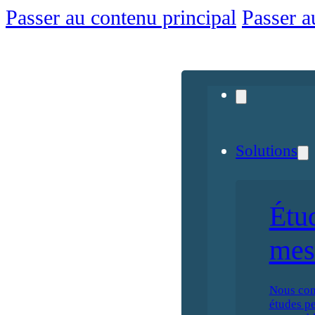
Passer au contenu principal
Passer a
Solutions
Étu
mes
Nous con
études p