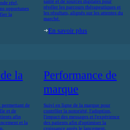
santé et de sources digitales pour
nde réel,
révéler les parcours thérapeutiques et
ons opportunes
les résultats, alignés sur les attentes du
fier la
marché.
En savoir plus
de la
Performance de
marque
 permettant de
Suivi en ligne de la marque pour
le et de
contrôler la notoriété, l'adoption,
ients afin
l'impact des messages et l'expérience
lancement et la
des patients afin d'optimiser la
n.
croissance après le lancement.