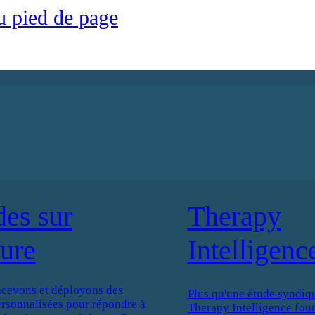
u pied de page
des sur
Therapy
ure
Intelligenc
cevons et déployons des
Plus qu'une étude syndiqu
ersonnalisées pour répondre à
Therapy Intelligence four