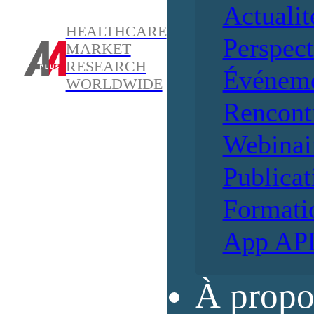
Actualit
HEALTHCARE
Perspect
MARKET
RESEARCH
Événem
WORLDWIDE
Rencont
Webinai
Publicat
Formati
App AP
À propo