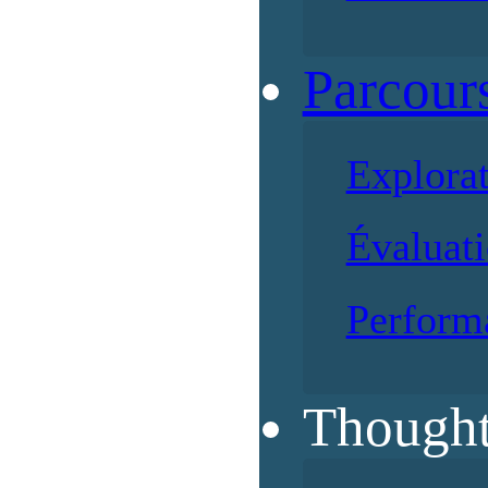
Parcour
Explora
Évaluati
Perform
Thought