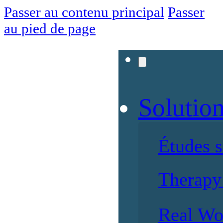
Passer au contenu principal
Passer
au pied de page
Solutio
Études 
Therapy 
Real Wo