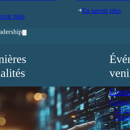
.
En savoir plus
voir plus
adership
nières
Évé
alités
veni
Esom
Congrè
1-4 s
Valen