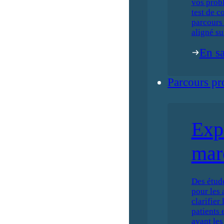
vos prob
test de c
parcours 
aligné su
En sa
Parcours pr
Exp
mar
Des étud
pour les 
clarifier
patients 
avant les