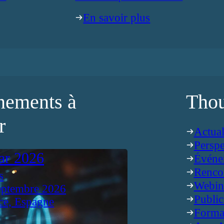
En savoir plus
nements à
Thou
r
Actual
Perspe
ar 2026
Événe
Renco
s
Webin
eptembre 2026
Public
ce, Espagne
Forma