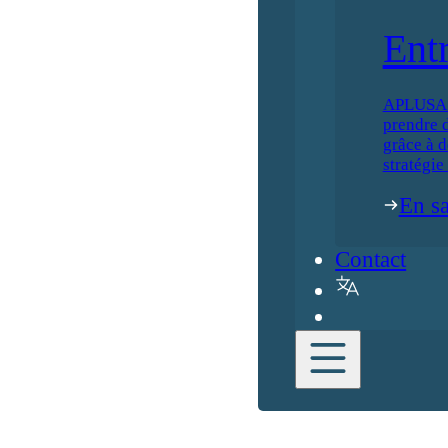
Ent
APLUSA ai
prendre d
grâce à d
stratégie
En sa
Contact