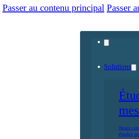
Passer au contenu principal
Passer a
Solutions
Étu
mes
Nous con
études p