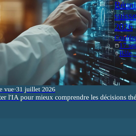
Réuni
suiss
2026
Confér
17 se
Bâle,
e vue
·
31 juillet 2026
ter l'IA pour mieux comprendre les décisions th