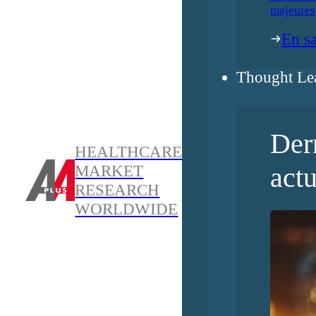
majeures
En sa
Thought Le
Der
HEALTHCARE
actu
MARKET
RESEARCH
WORLDWIDE