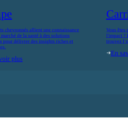
ipe
Carr
ts chevronnés allient une connaissance
Vous êtes 
 marché de la santé à des solutions
l'impact ?
 pour délivrer des insights riches et
trouvez l’o
es.
En sav
voir plus