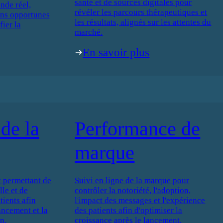
santé et de sources digitales pour
nde réel,
révéler les parcours thérapeutiques et
ons opportunes
les résultats, alignés sur les attentes du
fier la
marché.
En savoir plus
de la
Performance de
marque
 permettant de
Suivi en ligne de la marque pour
le et de
contrôler la notoriété, l'adoption,
ients afin
l'impact des messages et l'expérience
lancement et la
des patients afin d'optimiser la
n.
croissance après le lancement.