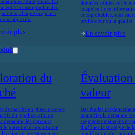
lématiques stratégiques. Du
données solides sur le mo
oncept à la cartographie des
adaptées à des informati
patients, chaque projet est
et exploitables, sans sacri
r vos objectifs.
profondeur ou la qualité.
voir plus
En savoir plus
oduit
loration du
Évaluation 
ché
valeur
es de marché en phase précoce
Des études pré-lancement
actifs du pipeline, afin de
quantifier la demande réel
 la demande, les parcours
segmenter médecins et pat
et le potentiel d’opportunité
d’affiner la stratégie de 
 décisions d’investissement
planification de l’adoptio