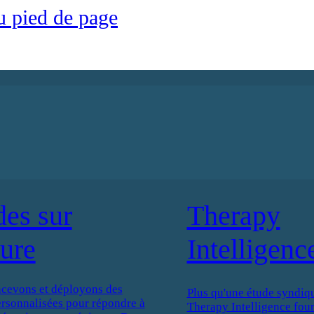
u pied de page
des sur
Therapy
ure
Intelligenc
cevons et déployons des
Plus qu'une étude syndiqu
ersonnalisées pour répondre à
Therapy Intelligence four