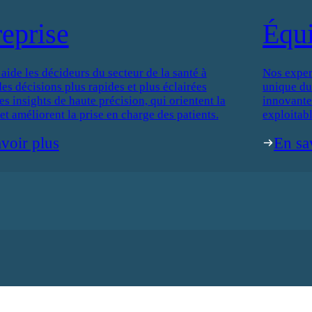
reprise
Équ
de les décideurs du secteur de la santé à
Nos exper
es décisions plus rapides et plus éclairées
unique du
es insights de haute précision, qui orientent la
innovantes
 et améliorent la prise en charge des patients.
exploitabl
voir plus
En sa