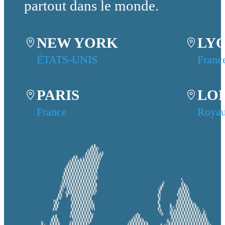
partout dans le monde.
NEW YORK
LY
ÉTATS-UNIS
Franc
PARIS
LO
France
Roya