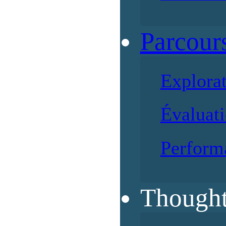
Parcour
Explora
Évaluati
Perform
Thought