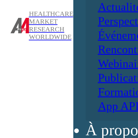
Actualit
HEALTHCARE
Perspect
MARKET
RESEARCH
Événem
WORLDWIDE
Rencont
Webinai
Publicat
Formati
App AP
À propo