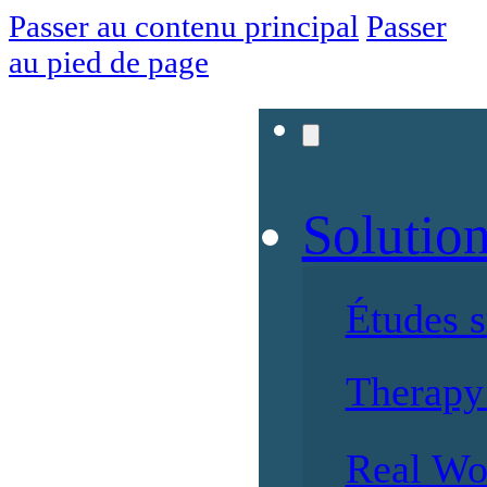
Passer au contenu principal
Passer
au pied de page
Solutio
Études 
Therapy 
Real Wo