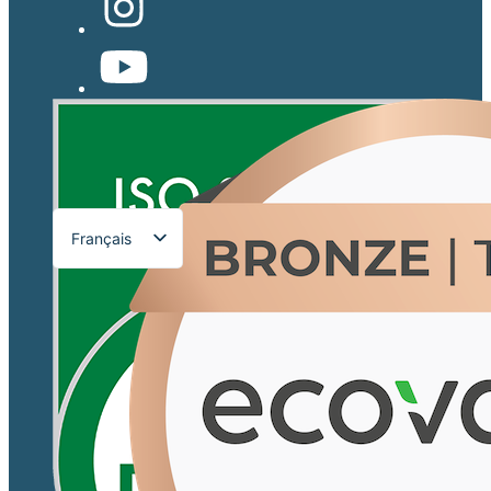
Français
English