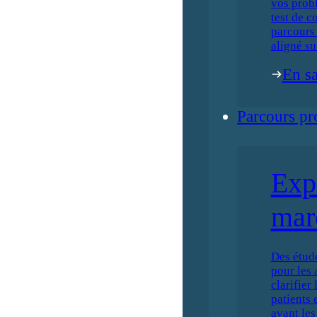
vos prob
test de c
parcours 
aligné su
En sa
Parcours pr
Exp
mar
Des étud
pour les 
clarifier
patients 
avant les