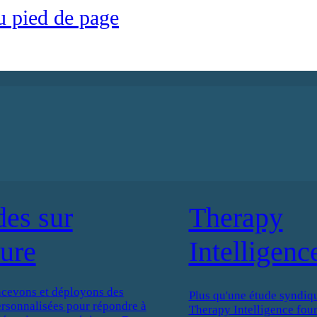
u pied de page
des sur
Therapy
ure
Intelligenc
cevons et déployons des
Plus qu'une étude syndiqu
ersonnalisées pour répondre à
Therapy Intelligence four