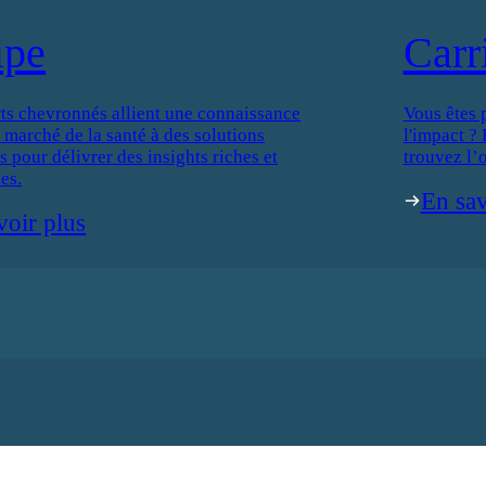
ipe
Carr
ts chevronnés allient une connaissance
Vous êtes 
 marché de la santé à des solutions
l'impact ?
 pour délivrer des insights riches et
trouvez l’o
es.
En sav
voir plus