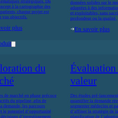
lématiques stratégiques. Du
données solides sur le mo
oncept à la cartographie des
adaptées à des informati
patients, chaque projet est
et exploitables, sans sacri
r vos objectifs.
profondeur ou la qualité.
voir plus
En savoir plus
oduit
loration du
Évaluation 
ché
valeur
es de marché en phase précoce
Des études pré-lancement
actifs du pipeline, afin de
quantifier la demande réel
 la demande, les parcours
segmenter médecins et pat
et le potentiel d’opportunité
d’affiner la stratégie de 
 décisions d’investissement
planification de l’adoptio