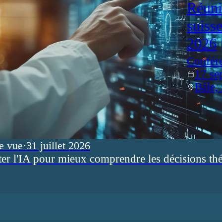
Réuni
suiss
2026
Confér
17 se
Bâle,
e vue
·
31 juillet 2026
ter l'IA pour mieux comprendre les décisions th