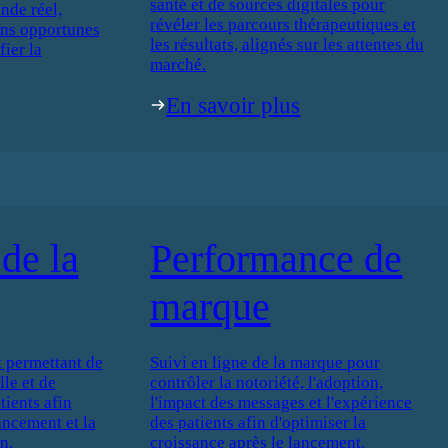
santé et de sources digitales pour
nde réel,
révéler les parcours thérapeutiques et
ons opportunes
les résultats, alignés sur les attentes du
fier la
marché.
En savoir plus
de la
Performance de
marque
 permettant de
Suivi en ligne de la marque pour
le et de
contrôler la notoriété, l'adoption,
ients afin
l'impact des messages et l'expérience
lancement et la
des patients afin d'optimiser la
n.
croissance après le lancement.