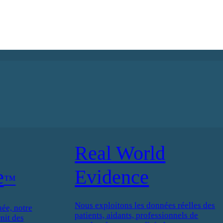
Real World
e
Evidence
™
Nous exploitons les données réelles des
ée, notre
patients, aidants, professionnels de
nit des