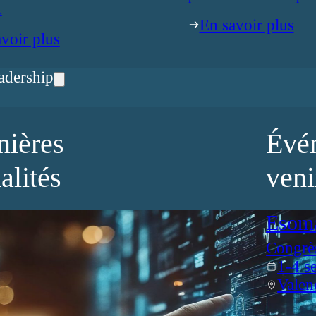
.
En savoir plus
voir plus
adership
nières
Évé
alités
veni
Esom
Congrè
1-4 s
Valen