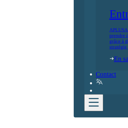
Ent
APLUSA ai
prendre d
grâce à d
stratégie
En sa
Contact