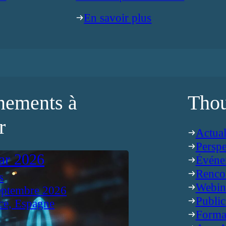
En savoir plus
nements à
Thou
r
Actual
Perspe
ar 2026
Événe
Renco
s
Webin
eptembre 2026
Public
ce, Espagne
Forma