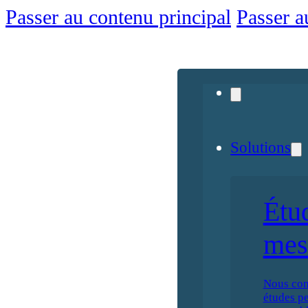
Passer au contenu principal
Passer a
Solutions
Étu
mes
Nous con
études p