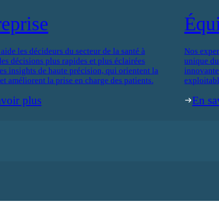
reprise
Équ
de les décideurs du secteur de la santé à
Nos exper
es décisions plus rapides et plus éclairées
unique du
es insights de haute précision, qui orientent la
innovantes
 et améliorent la prise en charge des patients.
exploitabl
voir plus
En sa