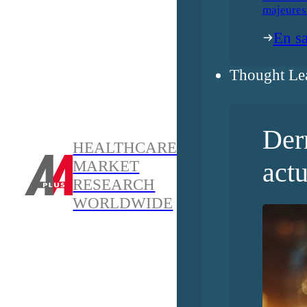
majeures
En sa
Thought Le
Der
HEALTHCARE
actu
MARKET
RESEARCH
WORLDWIDE