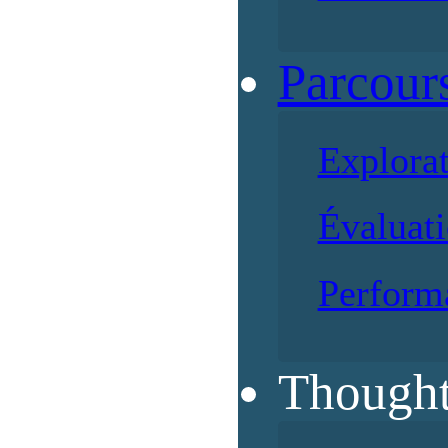
Parcour
Explora
Évaluati
Perform
Thought