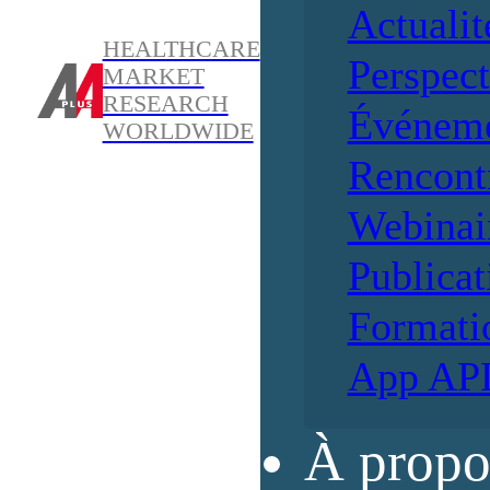
Actualit
HEALTHCARE
Perspect
MARKET
RESEARCH
Événem
WORLDWIDE
Rencont
Webinai
Publicat
Formati
App AP
À propo