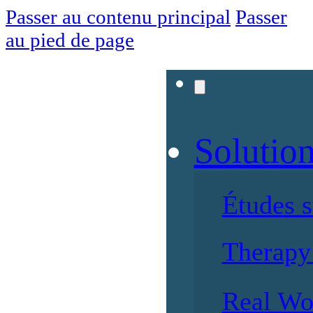
Passer au contenu principal
Passer
au pied de page
Solutio
Études 
Therapy 
Real Wo