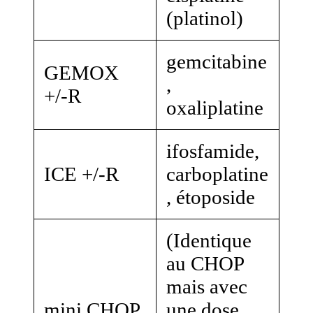
(platinol)
gemcitabine
GEMOX
,
+/-R
oxaliplatine
ifosfamide,
ICE +/-R
carboplatine
, étoposide
(Identique
au CHOP
mais avec
mini CHOP
une dose