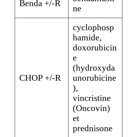
Benda +/-R
ne
cyclophosp
hamide,
doxorubicin
e
(hydroxyda
CHOP +/-R
unorubicine
),
vincristine
(Oncovin)
et
prednisone