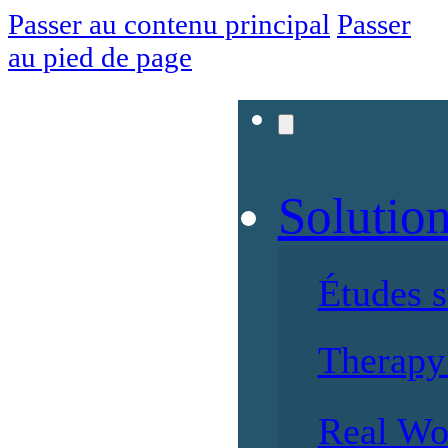
Passer au contenu principal
Passer
au pied de page
Solutio
Études 
Therapy 
Real Wo