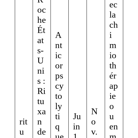
ec
oc
la
he
ch
Ét
A
i
at
nt
m
s-
ic
io
U
or
th
ni
ps
ér
s :
cy
ap
Ri
to
ie
tu
ly
o
xa
N
ti
Ju
u
rit
n
o
q
in
en
u
de
v.
ue
1
m