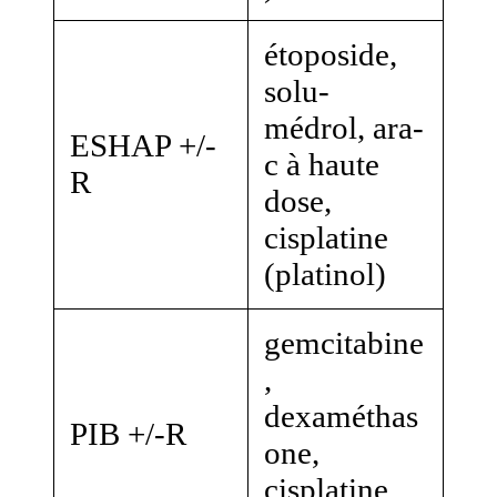
étoposide,
solu-
médrol, ara-
ESHAP +/-
c à haute
R
dose,
cisplatine
(platinol)
gemcitabine
,
dexaméthas
PIB +/-R
one,
cisplatine