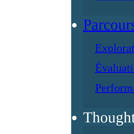
Parcour
Explora
Évaluati
Perform
Thought