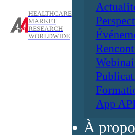
Actualit
HEALTHCARE
Perspect
MARKET
RESEARCH
Événem
WORLDWIDE
Rencont
Webinai
Publicat
Formati
App AP
À propo