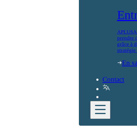
Ent
APLUSA ai
prendre d
grâce à d
stratégie
En sa
Contact