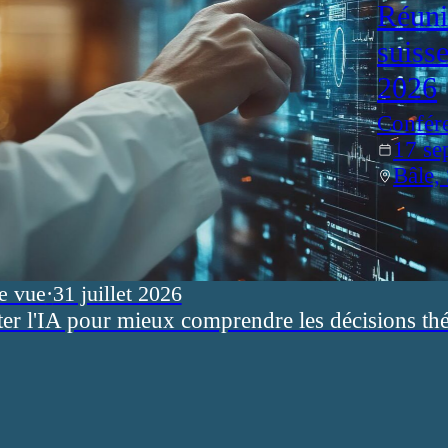
Réuni
suiss
2026
Confér
17 se
Bâle,
e vue
·
31 juillet 2026
ter l'IA pour mieux comprendre les décisions th