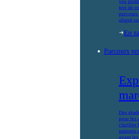
vos prob
test de c
parcours 
aligné su
En sa
Parcours pr
Exp
mar
Des étud
pour les 
clarifier
patients 
avant les