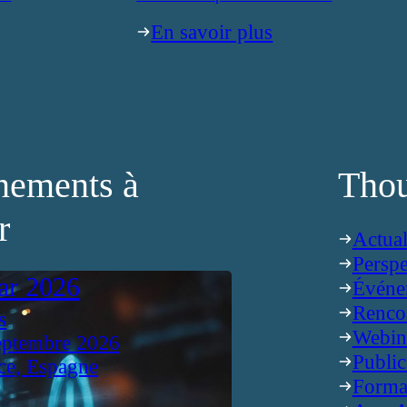
En savoir plus
nements à
Thou
r
Actual
Perspe
ar 2026
Événe
Renco
s
Webin
eptembre 2026
Public
ce, Espagne
Forma