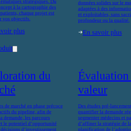
lématiques stratégiques. Du
données solides sur le mo
oncept à la cartographie des
adaptées à des informati
patients, chaque projet est
et exploitables, sans sacri
r vos objectifs.
profondeur ou la qualité.
voir plus
En savoir plus
oduit
loration du
Évaluation 
ché
valeur
es de marché en phase précoce
Des études pré-lancement
actifs du pipeline, afin de
quantifier la demande réel
 la demande, les parcours
segmenter médecins et pat
et le potentiel d’opportunité
d’affiner la stratégie de 
 décisions d’investissement
planification de l’adoptio