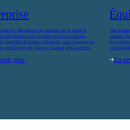
reprise
Équ
de les décideurs du secteur de la santé à
Nos exper
es décisions plus rapides et plus éclairées
unique du
es insights de haute précision, qui orientent la
innovantes
 et améliorent la prise en charge des patients.
exploitabl
voir plus
En sa