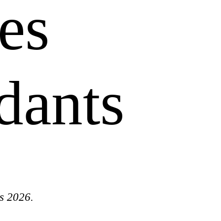
es
dants
s 2026.