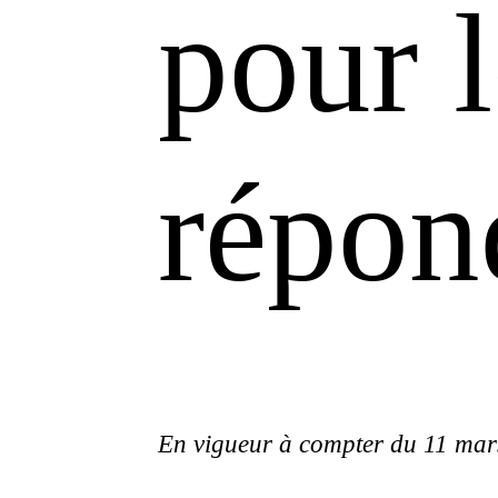
pour l
répon
En vigueur à compter du 11 mar