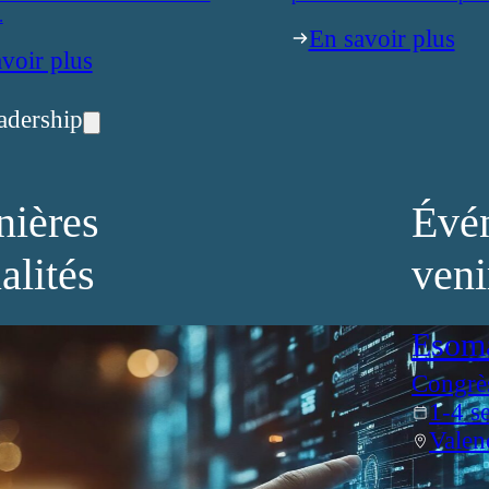
.
En savoir plus
voir plus
adership
nières
Évé
alités
veni
Esom
Congrè
1-4 s
Valen