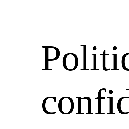
Politi
confid