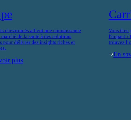
ipe
Carr
ts chevronnés allient une connaissance
Vous êtes 
 marché de la santé à des solutions
l'impact ?
 pour délivrer des insights riches et
trouvez l’o
es.
En sav
voir plus