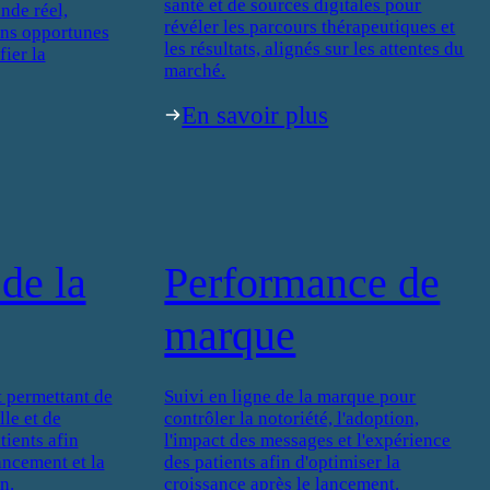
santé et de sources digitales pour
nde réel,
révéler les parcours thérapeutiques et
ons opportunes
les résultats, alignés sur les attentes du
fier la
marché.
En savoir plus
de la
Performance de
marque
 permettant de
Suivi en ligne de la marque pour
le et de
contrôler la notoriété, l'adoption,
ients afin
l'impact des messages et l'expérience
lancement et la
des patients afin d'optimiser la
n.
croissance après le lancement.