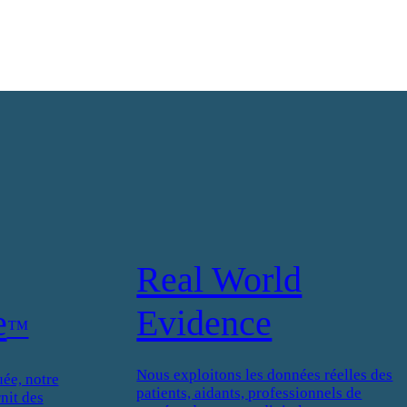
Real World
e
Evidence
™
Nous exploitons les données réelles des
ée, notre
patients, aidants, professionnels de
nit des