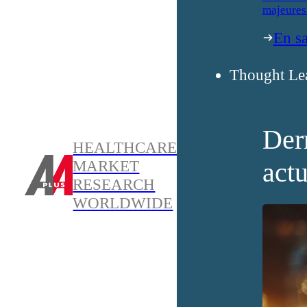
majeures
En sa
Thought Le
Der
HEALTHCARE
actu
MARKET
RESEARCH
WORLDWIDE