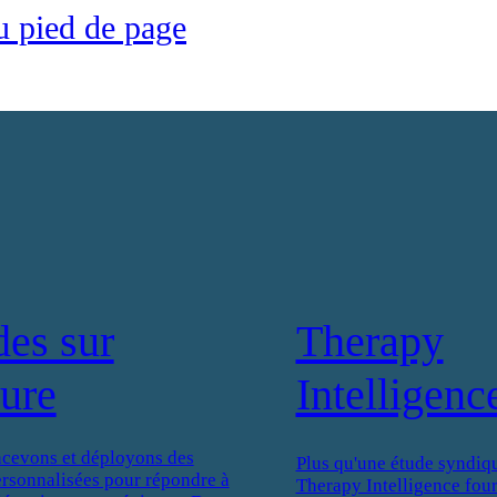
u pied de page
des sur
Therapy
ure
Intelligenc
cevons et déployons des
Plus qu'une étude syndiqu
ersonnalisées pour répondre à
Therapy Intelligence four