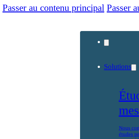
Passer au contenu principal
Passer a
Solutions
Étu
mes
Nous con
études p