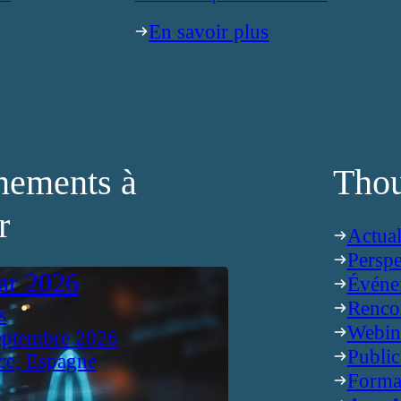
En savoir plus
nements à
Thou
r
Actual
Perspe
ar 2026
Événe
Renco
s
Webin
eptembre 2026
Public
ce, Espagne
Forma