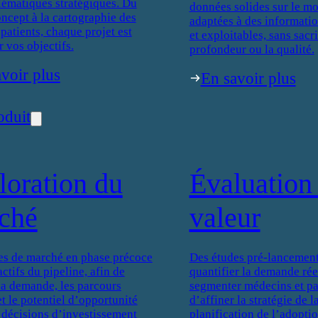
lématiques stratégiques. Du
données solides sur le mo
oncept à la cartographie des
adaptées à des informati
patients, chaque projet est
et exploitables, sans sacri
r vos objectifs.
profondeur ou la qualité.
voir plus
En savoir plus
oduit
loration du
Évaluation 
ché
valeur
es de marché en phase précoce
Des études pré-lancement
actifs du pipeline, afin de
quantifier la demande réel
 la demande, les parcours
segmenter médecins et pat
et le potentiel d’opportunité
d’affiner la stratégie de 
 décisions d’investissement
planification de l’adoptio