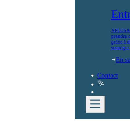
Ent
APLUSA ai
prendre d
grâce à d
stratégie
En sa
Contact