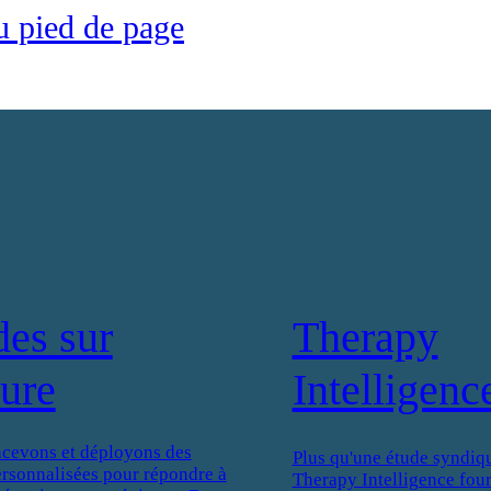
u pied de page
des sur
Therapy
ure
Intelligenc
cevons et déployons des
Plus qu'une étude syndiqu
ersonnalisées pour répondre à
Therapy Intelligence four