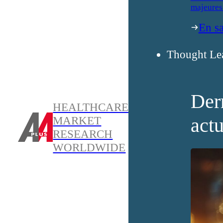
majeures
En sa
Thought Le
Der
HEALTHCARE
actu
MARKET
RESEARCH
WORLDWIDE