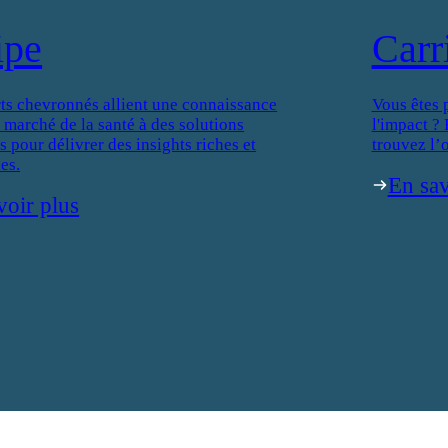
ipe
Carr
ts chevronnés allient une connaissance
Vous êtes 
 marché de la santé à des solutions
l'impact ?
 pour délivrer des insights riches et
trouvez l’o
es.
En sav
voir plus