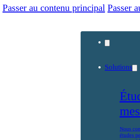
Passer au contenu principal
Passer a
Solutions
Étu
mes
Nous con
études p