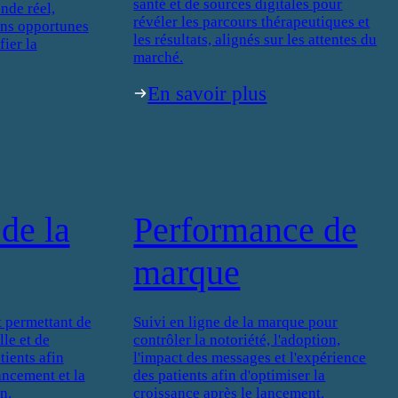
santé et de sources digitales pour
nde réel,
révéler les parcours thérapeutiques et
ons opportunes
les résultats, alignés sur les attentes du
fier la
marché.
En savoir plus
de la
Performance de
marque
 permettant de
Suivi en ligne de la marque pour
le et de
contrôler la notoriété, l'adoption,
ients afin
l'impact des messages et l'expérience
lancement et la
des patients afin d'optimiser la
n.
croissance après le lancement.