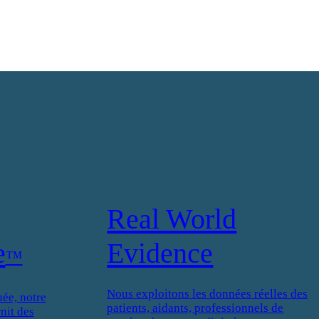
Real World
e
Evidence
™
Nous exploitons les données réelles des
ée, notre
patients, aidants, professionnels de
nit des