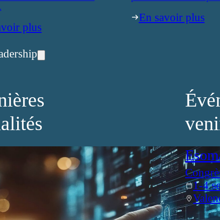
.
En savoir plus
voir plus
adership
nières
Évé
alités
veni
Esom
Congrè
1-4 s
Valen