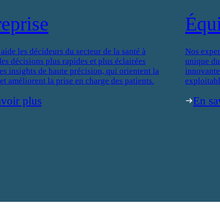
reprise
Équ
de les décideurs du secteur de la santé à
Nos exper
es décisions plus rapides et plus éclairées
unique du
es insights de haute précision, qui orientent la
innovantes
 et améliorent la prise en charge des patients.
exploitabl
voir plus
En sa