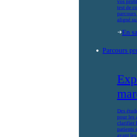
vos prob
test de c
parcours 
aligné su
En sa
Parcours pr
Exp
mar
Des étud
pour les 
clarifier
patients 
avant les