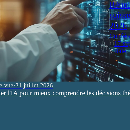
Réuni
suiss
2026
Confér
17 se
Bâle,
e vue
·
31 juillet 2026
ter l'IA pour mieux comprendre les décisions th