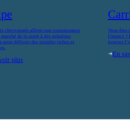
ipe
Carr
ts chevronnés allient une connaissance
Vous êtes 
 marché de la santé à des solutions
l'impact ?
 pour délivrer des insights riches et
trouvez l’o
es.
En sav
voir plus