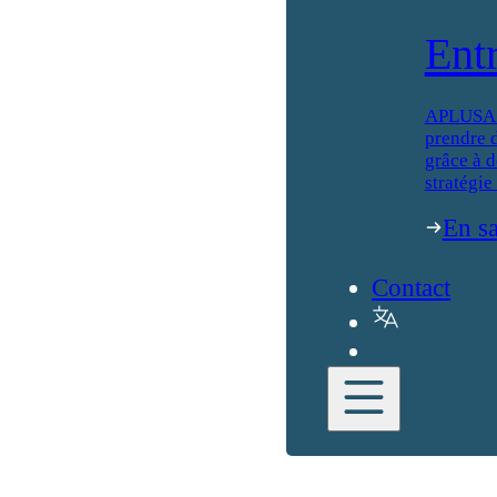
Ent
APLUSA ai
prendre d
grâce à d
stratégie
En sa
Contact