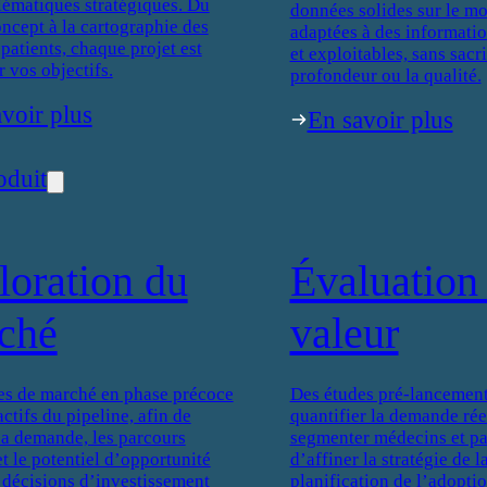
lématiques stratégiques. Du
données solides sur le mo
oncept à la cartographie des
adaptées à des informati
patients, chaque projet est
et exploitables, sans sacri
r vos objectifs.
profondeur ou la qualité.
voir plus
En savoir plus
oduit
loration du
Évaluation 
ché
valeur
es de marché en phase précoce
Des études pré-lancement
actifs du pipeline, afin de
quantifier la demande réel
 la demande, les parcours
segmenter médecins et pat
et le potentiel d’opportunité
d’affiner la stratégie de 
 décisions d’investissement
planification de l’adoptio