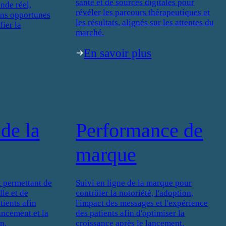
santé et de sources digitales pour
nde réel,
révéler les parcours thérapeutiques et
ons opportunes
les résultats, alignés sur les attentes du
fier la
marché.
En savoir plus
de la
Performance de
marque
 permettant de
Suivi en ligne de la marque pour
le et de
contrôler la notoriété, l'adoption,
ients afin
l'impact des messages et l'expérience
lancement et la
des patients afin d'optimiser la
n.
croissance après le lancement.