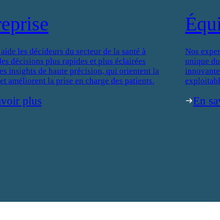
reprise
Équ
de les décideurs du secteur de la santé à
Nos exper
es décisions plus rapides et plus éclairées
unique du
es insights de haute précision, qui orientent la
innovantes
 et améliorent la prise en charge des patients.
exploitabl
voir plus
En sa