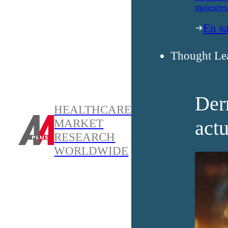
majeures
En sa
Thought Le
Der
HEALTHCARE
actu
MARKET
RESEARCH
WORLDWIDE