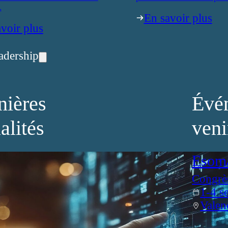
.
En savoir plus
voir plus
adership
nières
Évé
alités
veni
Esom
Congrè
1-4 s
Valen