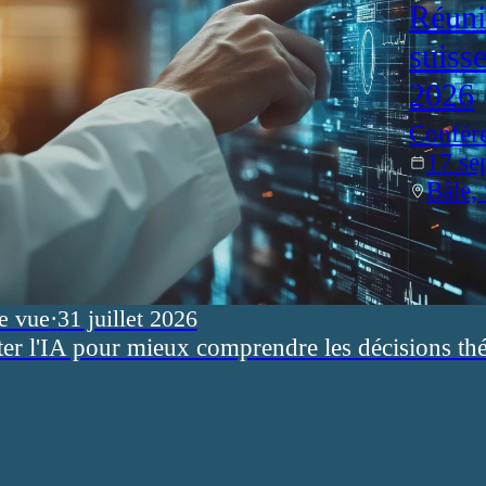
Réuni
suiss
2026
Confér
17 se
Bâle,
e vue
·
31 juillet 2026
ter l'IA pour mieux comprendre les décisions th