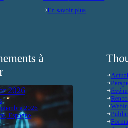
En savoir plus
nements à
Thou
r
Actual
Perspe
ar 2026
Événe
Renco
s
Webin
eptembre 2026
Public
ce, Espagne
Forma