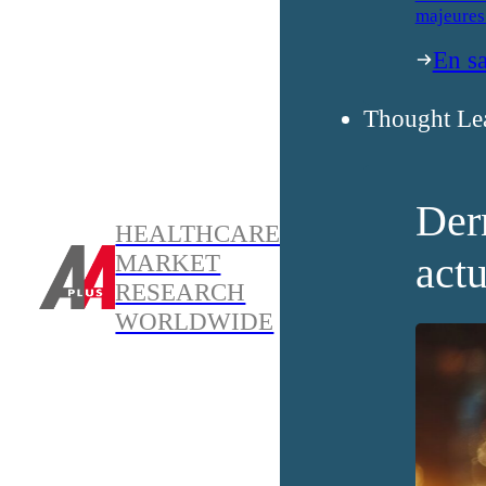
majeures
En sa
Thought Le
Der
HEALTHCARE
actu
MARKET
RESEARCH
WORLDWIDE