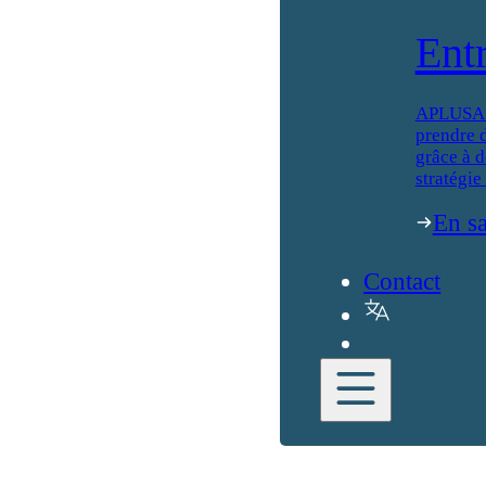
Ent
APLUSA ai
prendre d
grâce à d
stratégie
En sa
Contact