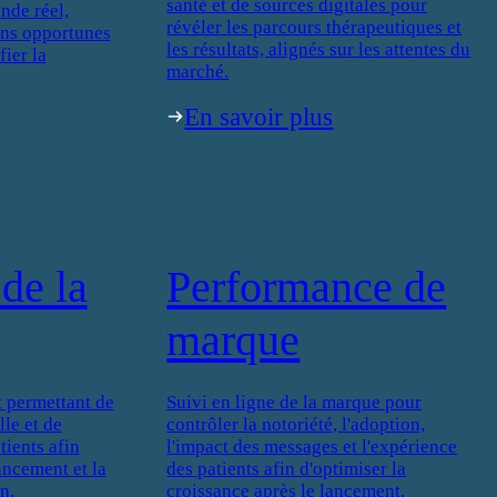
santé et de sources digitales pour
nde réel,
révéler les parcours thérapeutiques et
ons opportunes
les résultats, alignés sur les attentes du
fier la
marché.
En savoir plus
de la
Performance de
marque
 permettant de
Suivi en ligne de la marque pour
le et de
contrôler la notoriété, l'adoption,
ients afin
l'impact des messages et l'expérience
lancement et la
des patients afin d'optimiser la
n.
croissance après le lancement.