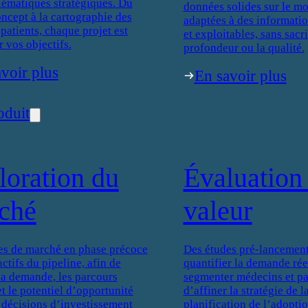
lématiques stratégiques. Du
données solides sur le mo
oncept à la cartographie des
adaptées à des informati
patients, chaque projet est
et exploitables, sans sacri
r vos objectifs.
profondeur ou la qualité.
voir plus
En savoir plus
oduit
loration du
Évaluation 
ché
valeur
es de marché en phase précoce
Des études pré-lancement
actifs du pipeline, afin de
quantifier la demande réel
 la demande, les parcours
segmenter médecins et pat
et le potentiel d’opportunité
d’affiner la stratégie de 
 décisions d’investissement
planification de l’adoptio