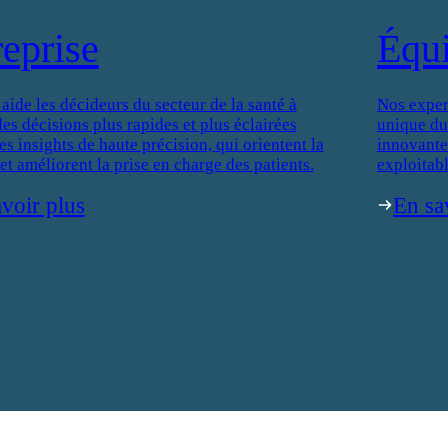
reprise
Équ
de les décideurs du secteur de la santé à
Nos exper
es décisions plus rapides et plus éclairées
unique du
es insights de haute précision, qui orientent la
innovantes
 et améliorent la prise en charge des patients.
exploitabl
voir plus
En sa