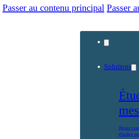
Passer au contenu principal
Passer a
Solutions
Étu
mes
Nous con
études p