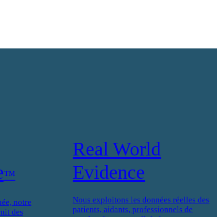
Real World
e
Evidence
™
Nous exploitons les données réelles des
ée, notre
patients, aidants, professionnels de
nit des