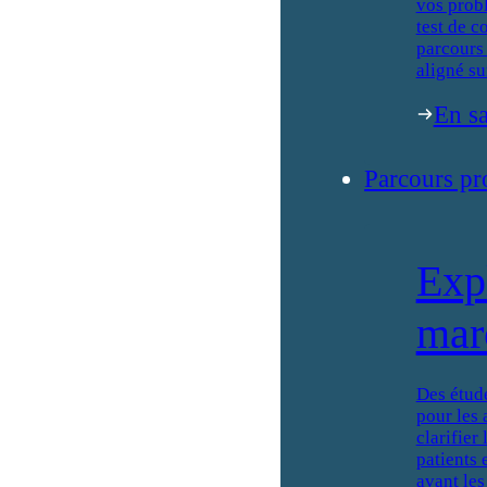
vos prob
test de c
parcours 
aligné su
En sa
Parcours pr
Exp
mar
Des étud
pour les 
clarifier
patients 
avant les