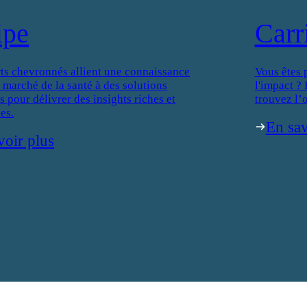
ipe
Carr
ts chevronnés allient une connaissance
Vous êtes 
 marché de la santé à des solutions
l'impact ?
 pour délivrer des insights riches et
trouvez l’o
es.
En sav
voir plus