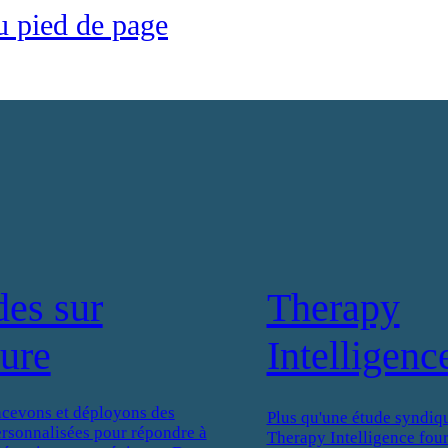
u pied de page
des sur
Therapy
ure
Intelligenc
cevons et déployons des
Plus qu'une étude syndiqu
ersonnalisées pour répondre à
Therapy Intelligence four